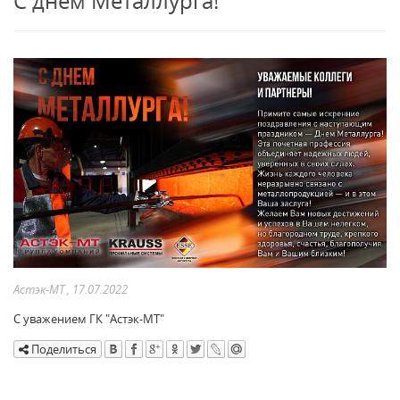
С днем Металлурга!
Астэк-МТ , 17.07.2022
С уважением ГК "Астэк-МТ"
Поделиться