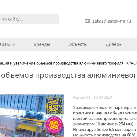
zakaz@astek-mt.ru
ерам
Бренды
Объекты
Дилеры
ация и увеличение объемов производства алюминиевого профиля ГК "АС
 объемов производства алюминиевог
Астэк-МТ , 10.02.2021
Уважаемые коллеги, партнёры и
политике и нашим общим усилиям
шестой высокопроизводительной 
диаметром 10 дюймов (254 мм).
Инвестируя более 6,5 млн.евро 
мощность производства на 60 %