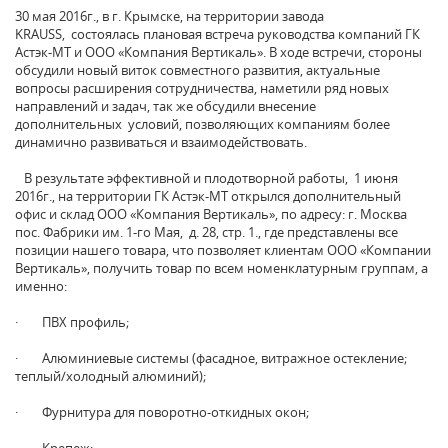
30 мая 2016г., в г. Крымске, на территории завода
KRAUSS, состоялась плановая встреча руководства компаний ГК
Астэк-МТ и ООО «Компания Вертикаль». В ходе встречи, стороны
обсудили новый виток совместного развития, актуальные
вопросы расширения сотрудничества, наметили ряд новых
направлений и задач, так же обсудили внесение
дополнительных условий, позволяющих компаниям более
динамично развиваться и взаимодействовать.
В результате эффективной и плодотворной работы, 1 июня
2016г., на территории ГК Астэк-МТ открылся дополнительный
офис и склад ООО «Компания Вертикаль», по адресу: г. Москва
пос. Фабрики им. 1-го Мая, д. 28, стр. 1., где представлены все
позиции нашего товара, что позволяет клиентам ООО «Компании
Вертикаль», получить товар по всем номенклатурным группам, а
именно:
· ПВХ профиль;
· Алюминиевые системы (фасадное, витражное остекление;
теплый/холодный алюминий);
· Фурнитура для поворотно-откидных окон;
· Крепеж;