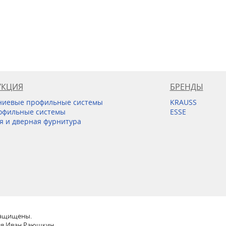
УКЦИЯ
БРЕНДЫ
иевые профильные системы
KRAUSS
офильные системы
ESSE
я и дверная фурнитура
 защищены.
ия Иван Раюшкин.