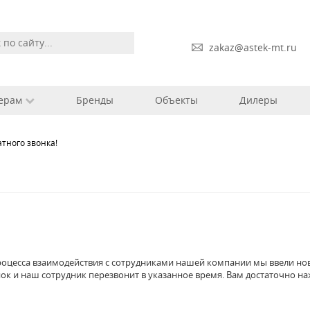
zakaz@astek-mt.ru
ерам
Бренды
Объекты
Дилеры
атного звонка!
роцесса взаимодействия с сотрудниками нашей компании мы ввели нов
ок и наш сотрудник перезвонит в указанное время. Вам достаточно на