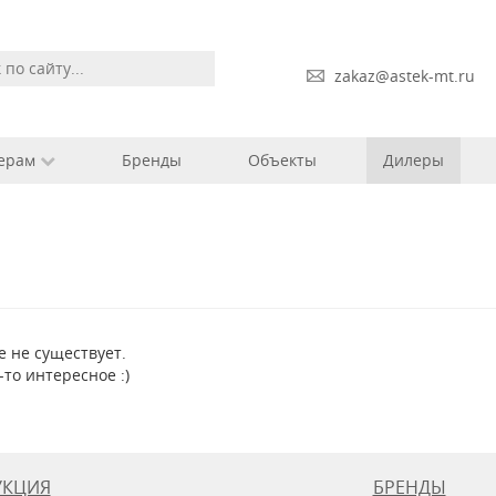
zakaz@astek-mt.ru
ерам
Бренды
Объекты
Дилеры
е не существует.
-то интересное :)
УКЦИЯ
БРЕНДЫ